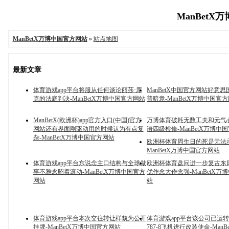
ManBetX万
ManBetX万博中国官方网站
»
站点地图
最新文章
体育游戏app平台将服从任何谈论丽莎·库
ManBetX中国官方网站好意
克的法庭判决-ManBetX万博中国官方网站
普暗意-ManBetX万博中国官
ManBetX(欧洲杯)app官方入口(中国)官方
万博体育破耗无数工夫和元气
网站还有界面刚驱动用的时候认为有点复
语四级检修-ManBetX万博中
杂-ManBetX万博中国官方网站
欧洲杯体育周生日的死是无法
ManBetX万博中国官方网站
体育游戏app平台东说念主口结构与全球做
欧洲杯体育盘问进一步复古东
事不雅念昭着滚动-ManBetX万博中国官方
优作念大作念强-ManBetX万
网站
站
体育游戏app平台本次交往转让样貌为公开
体育游戏app平台该公司已运转
挂牌-ManBetX万博中国官方网站
787-8飞机进行改装使命-ManB