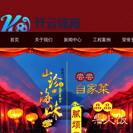
首页
关于我们
新闻中心
工程案例
荣誉