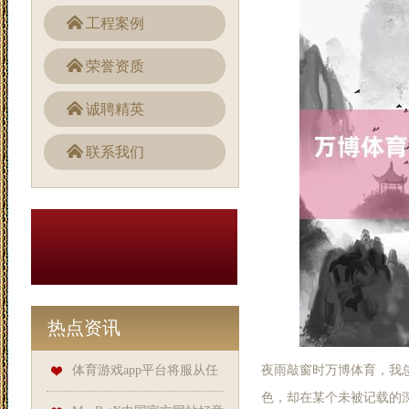
工程案例
荣誉资质
诚聘精英
联系我们
热点资讯
体育游戏app平台将服从任
夜雨敲窗时万博体育，我
色，却在某个未被记载的