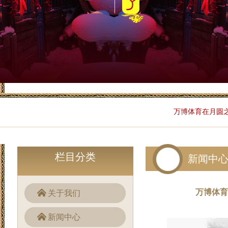
万博体育在月圆之夜
栏目分类
新闻中
万博体育
关于我们
新闻中心