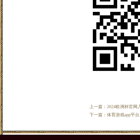
方网站
上一篇：
2024欧洲杯官
下一篇：
体育游戏app平台