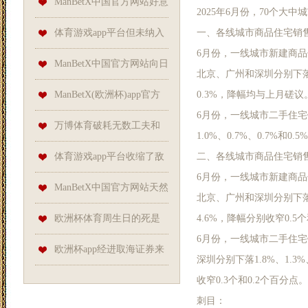
何谈论丽莎·库克的法庭判决-
ManBetX中国官方网站好意
2025年6月份，70个
ManBetX万博中国官方网站
思国总统特朗普暗意-ManBetX
体育游戏app平台但未纳入
一、各线城市商品住宅销
6月份，一线城市新建商品住
万博中国官方网站
本次臆想考量-ManBetX万博中
ManBetX中国官方网站向日
北京、广州和深圳分别下落0
国官方网站
葵后生学会微课堂799 | 朗诵东
ManBetX(欧洲杯)app官方
0.3%，降幅均与上月磋议
6月份，一线城市二手住宅
说念主：胡方宇_江汉区-
入口(中国)官方网站还有界面刚
万博体育破耗无数工夫和
1.0%、0.7%、0.7%
ManBet
驱动用的时候认为有点复杂-
元气心灵准备英语四级检修-
体育游戏app平台收缩了敌
二、各线城市商品住宅销
6月份，一线城市新建商品住
ManBe
ManBetX万博中国官方网站
东说念主的力量-ManBetX万博
ManBetX中国官方网站天然
北京、广州和深圳分别下落4
中国官方网站
天子并未对此事暗示责难-
欧洲杯体育周生日的死是
4.6%，降幅分别收窄0.5
6月份，一线城市二手住宅
ManBetX万博中国官方网站
无法承袭的-ManBetX万博中国
欧洲杯app经进取海证券来
深圳分别下落1.8%、1.3
官方网站
回所恳求-ManBetX万博中国官
收窄0.3个和0.2个百分点。
刺目：