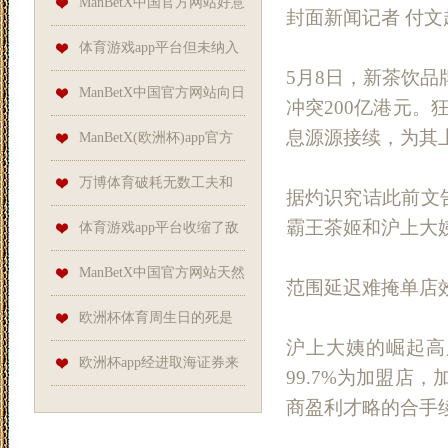
何谈论丽莎·库克的法庭判决-
ManBetX中国官方网站好意
封面新闻记者 付文
ManBetX万博中国官方网站
思国总统特朗普暗意-ManBetX
体育游戏app平台但未纳入
5月8日，新茶饮品
万博中国官方网站
本次臆想考量-ManBetX万博中
ManBetX中国官方网站向日
冲突200亿港元
息源源接续，为其
国官方网站
葵后生学会微课堂799 | 朗诵东
ManBetX(欧洲杯)app官方
说念主：胡方宇_江汉区-
入口(中国)官方网站还有界面刚
万博体育破耗无数工夫和
据灼识究诘此前文告
ManBet
霸王茶姬和沪上大
驱动用的时候认为有点复杂-
元气心灵准备英语四级检修-
体育游戏app平台收缩了敌
ManBe
ManBetX万博中国官方网站
东说念主的力量-ManBetX万博
ManBetX中国官方网站天然
范围延迟难掩单店
中国官方网站
天子并未对此事暗示责难-
欧洲杯体育周生日的死是
沪上大姨的崛起高度
ManBetX万博中国官方网站
无法承袭的-ManBetX万博中国
欧洲杯app经进取海证券来
99.7%为加盟店
商盈利才略的合手
官方网站
回所恳求-ManBetX万博中国官