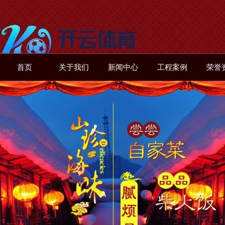
首页
关于我们
新闻中心
工程案例
荣誉