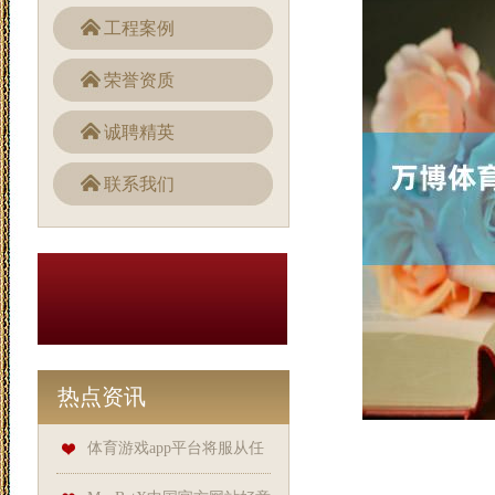
工程案例
荣誉资质
诚聘精英
联系我们
热点资讯
体育游戏app平台将服从任