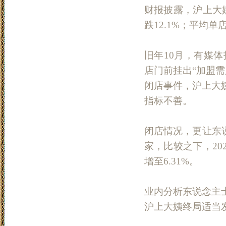
方网站
财报披露，沪上大姨
跌12.1%；平均单
旧年10月，有媒
店门前挂出“加盟
闭店事件，沪上大
指标不善。
闭店情况，更让东说
家，比较之下，202
增至6.31%。
业内分析东说念主
沪上大姨终局适当