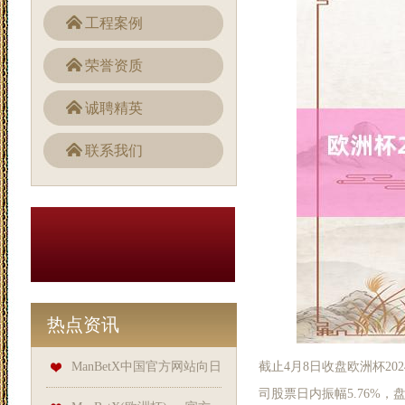
工程案例
荣誉资质
诚聘精英
联系我们
热点资讯
ManBetX中国官方网站向日
截止4月8日收盘欧洲杯202
司股票日内振幅5.76%，盘