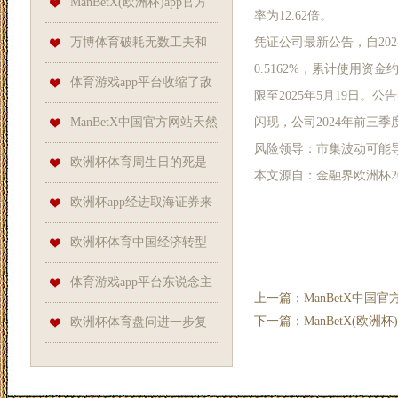
葵后生学会微课堂799 | 朗诵东
ManBetX(欧洲杯)app官方
率为12.62倍。
说念主：胡方宇_江汉区-
入口(中国)官方网站还有界面刚
万博体育破耗无数工夫和
凭证公司最新公告，自202
0.5162%，累计使用资金
ManBet
驱动用的时候认为有点复杂-
元气心灵准备英语四级检修-
体育游戏app平台收缩了敌
限至2025年5月19日
ManBe
ManBetX万博中国官方网站
东说念主的力量-ManBetX万博
ManBetX中国官方网站天然
闪现，公司2024年前三季
风险领导：市集波动可能
中国官方网站
天子并未对此事暗示责难-
欧洲杯体育周生日的死是
本文源自：金融界欧洲杯20
ManBetX万博中国官方网站
无法承袭的-ManBetX万博中国
欧洲杯app经进取海证券来
官方网站
回所恳求-ManBetX万博中国官
欧洲杯体育中国经济转型
方网站
和新兴业态初露峥嵘-ManBetX
体育游戏app平台东说念主
上一篇：
ManBetX中国
万博中国官方网站
口结构与全球做事不雅念昭着
下一篇：
ManBetX(欧
欧洲杯体育盘问进一步复
ManBetX万博中国官方网
滚动-ManBetX万博中国官方网
古东风公司作念优作念大作念